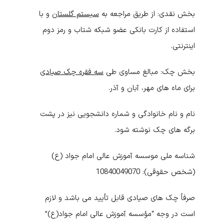
بخش نقدی:
از طریق مراجعه به
سیستم گلستان
و با
استفاده از کارت بانکی عضو شبکه شتاب و رمز دوم
اینترنتی.
بخش چک:
مبالغ مساوی طی
سه فقره چک صیادی
برای ماه های مهر، آبان و آذر.
نام و نام خانوادگی و شماره دانشجویی نیز در پشت
برگه های چک نوشته شود.
شناسه ملی موسسه آموزش عالی امام جواد (ع)
(شخص حقوقی):
10840049070
صرفاً چک های صیادی قابل تأیید می باشد و لازم
است در وجه “مؤسسه آموزش عالی امام جواد(ع)”