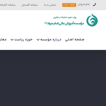
Ski
۰۳۵-۳۱۴۳
تماس با ما
سامانه گلستان
سامانه کتابخان
14:30 - 7:30
t
conten
صفحه اصلی
درباره مؤسسه
حوزه ریاست
معاو