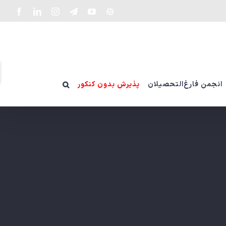
سفارشی
YouTube
Telegram
Instagram
LinkedIn
Facebook
ت
و
انجمن فارغ‌التحصیلان
پذیرش بدون کنکور
ن
ن
g
r