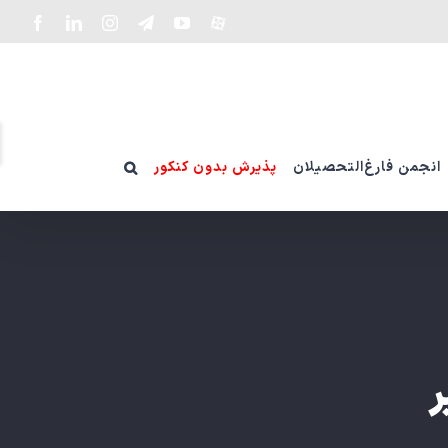
سفارشی
YouTube
Telegram
Instagram
LinkedIn
Facebook
ت
و
انجمن فارغ‌التحصیلان
پذیرش بدون کنکور
ن
ن
g
r
ر