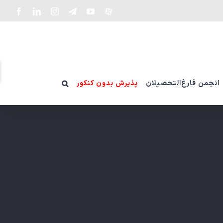
سفارشی
YouTube
Telegram
Instagram
LinkedIn
Facebook
ت
و
انجمن فارغ‌التحصیلان
پذیرش بدون کنکور
ن
ن
g
r