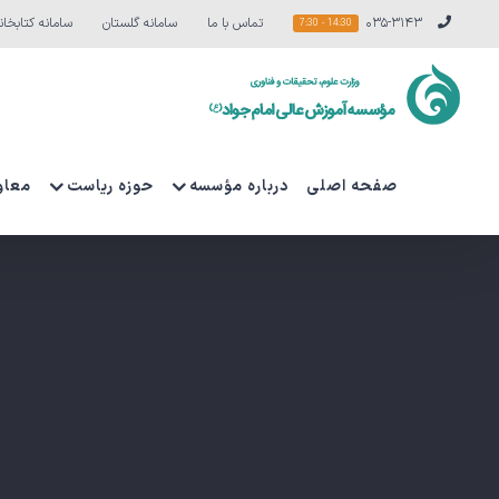
Ski
۰۳۵-۳۱۴۳
تماس با ما
سامانه گلستان
سامانه کتابخان
14:30 - 7:30
t
conten
صفحه اصلی
درباره مؤسسه
حوزه ریاست
معاو