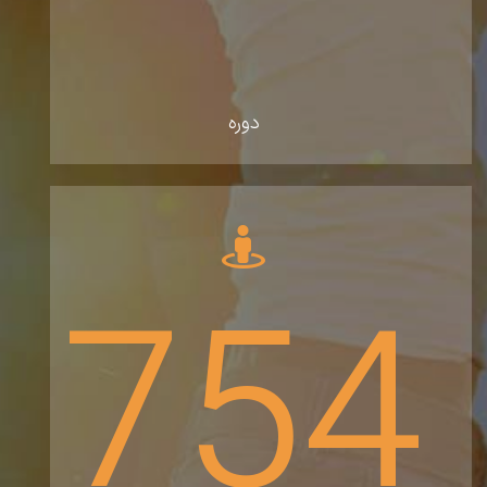
دوره‌
754