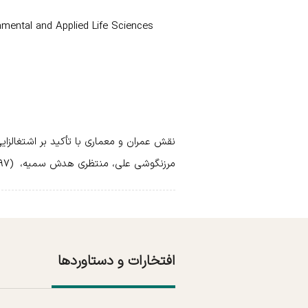
mental and Applied Life Sciences
نقش عمران و معماری با تأکید بر اشتغالز
مرزنگوشی علی، منتظری هدش سمیه، (۱۳۹۷) ، دومین کنفرانس عمران و معماری، دانشگاه خوارزمی
افتخارات و دستاوردها