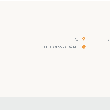
و
یزد
a.marzangooshi@iju.ir