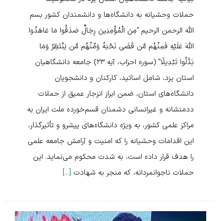
حملات وحشیانه به دانشگاه‌ها و دانشمندان کشور بسم
الله الرحمن الرحیم "مِنَ الْمُؤْمِنِينَ رِجَالٌ صَدَقُوا مَا عَاهَدُوا
اللَّهَ عَلَیْهِ فَمِنْهُم مَّن قَضَى نَحْبَهُ وَمِّنْهُم مَّن یَنْتَظِرُ وَمَا
بَدَّلُوا تَبْدِیلًا" (سوره احزاب، آیه ۲۳) جامعه دانشگاهیان
استان یزد، شامل اساتید، کارکنان و دانشجویان
دانشگاه‌های استان، ضمن ابراز انزجار عمیق از حملات
ددمنشانه و غیرانسانی دشمنان قسم‌خورده ملت ایران به
مراکز علمی کشور، به ویژه دانشگاه‌های پیشرو و تأثیرگذار،
این اقدامات وحشیانه را که امنیت و آرامش جامعه علمی
را هدف قرار داده است، به شدت محکوم می‌نماید. این
حملات ناجوانمردانه، که منجر به شهادت
[...]