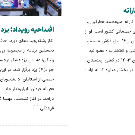
راته
راته امیرمحمد عطرگیران،
افتتاحیه رویداد؛ یزد،
دگی جسمانی کشور است. او از
آغاز رشته‌رویدادهای «یزد، حا
پنج سالگی وارد دنیای کاراته آزاد (کیوکوشین کاراته) شد و امروز پس از ۱۶ سال تلاش مستمر،
نخستین برنامه از مجموعه‌ رو
شی و افتخارات - عضو تیم
زندگی‌نامه این پژوهشگر برجست
ملی کاراته آزاد ایران به مدت سه سال - حضور در رقابت جهانی آبان ۱۴۰۳ در کشور ارمنستان -
جواد(ع) یزد برگزار شد. در ای
 بخش مبارزه کاراته آزاد -
جمعی از استادان، دانشجویان و 
«فرزانه فروتن، ایران‌مدار ما» 
درآمد. در آغاز نشست، مهسا قا
فرهنگی
[...]