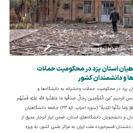
اهیان استان یزد در محکومیت حملات
ها و دانشمندان کشور
ان یزد در محکومیت حملات وحشیانه به دانشگاه‌ها و
 "مِنَ الْمُؤْمِنِينَ رِجَالٌ صَدَقُوا مَا عَاهَدُوا اللَّهَ عَلَیْهِ فَمِنْهُم
مَّن قَضَى نَحْبَهُ وَمِّنْهُم مَّن یَنْتَظِرُ وَمَا بَدَّلُوا تَبْدِیلًا" (سوره احزاب، آیه ۲۳) جامعه دانشگاهیان
ان و دانشجویان دانشگاه‌های استان، ضمن ابراز انزجار عمیق از
دشمنان قسم‌خورده ملت ایران به مراکز علمی کشور، به ویژه